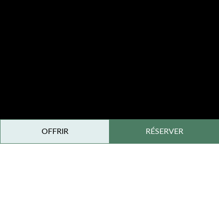
OFFRIR
RÉSERVER
Restaurant gastronomique en Isère
Au rez-de-chaussée du château du 17ᵉ siècle, le