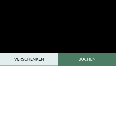
VERSCHENKEN
BUCHEN
PRIVATE VERANSTALTUNGEN UND
EMPFÄNGE IM DEPARTEMENT ISÈRE