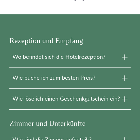
Rezeption und Empfang
Wo befindet sich die Hotelrezeption?
Die Rezeption befindet sich im Gebäude „Aux Cyprès“.
Wie buche ich zum besten Preis?
Wenn Sie direkt buchen, profitieren Sie von der
Wie löse ich einen Geschenkgutschein ein?
Bestpreisgarantie.
Rufen Sie einfach an der Rezeption an, um Ihren
Aufenthalt zu planen.
Zimmer und Unterkünfte
Wie sind die Zimmer aufgeteilt?