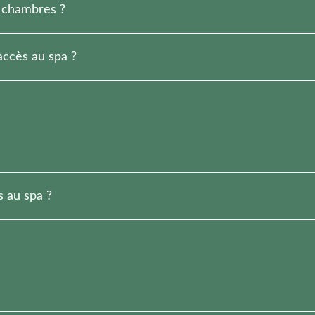
 chambres ?
uns des autres : Le Château, Aux Cyprès et Aux Cèdres.
ccès au spa ?
ncluent un accès de 2 heures au spa sur réservation.
énéficient d’un accès d’1 heure sur réservation.
donnent accès au spa d’1 heure en nocturne de 20h à 23h.
 Aux Cyprès.
s au spa ?
rvé aux plus de 16 ans.
ble aux enfants propres ou avec maillot adapté.