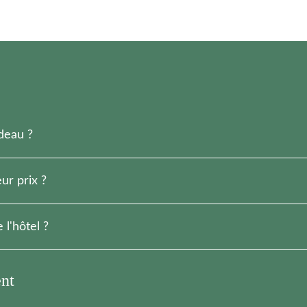
deau ?
n de planifier votre séjour.
ur prix ?
iciez du meilleur prix garanti.
 l'hôtel ?
âtiment Aux Cyprès.
nt