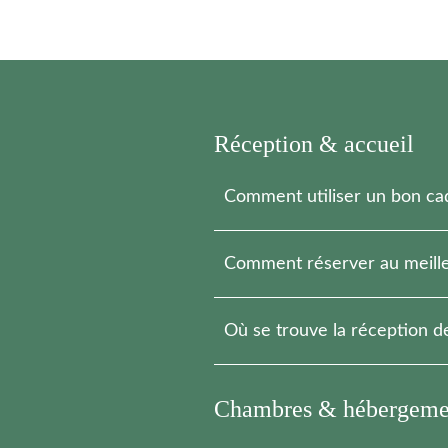
Réception & accueil
Comment utiliser un bon ca
Il suffit d’appeler la réception afi
Comment réserver au meille
En réservant en direct, vous bénéf
Où se trouve la réception de
La réception est située dans le b
Chambres & hébergeme