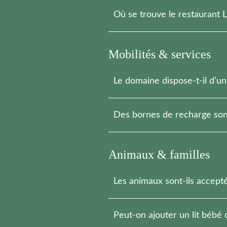
La Brasserie est située dans le b
Où se trouve le restaurant 
Le restaurant gastronomique se s
Mobilités & services
Le domaine dispose-t-il d’un
Oui, Le domaine compte deux parki
Des bornes de recharge sont
Oui, des bornes de recharge sont 
Animaux & familles
Les animaux sont-ils accepté
Oui, sur demande, avec supplément,
Peut-on ajouter un lit bébé