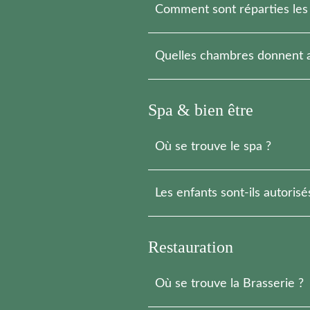
Comment sont réparties les
Dans trois bâtiments proches les 
Quelles chambres donnent a
Toutes les chambres du Château i
Les chambres situées Aux Cyprès b
Spa & bien être
Les chambres situées Aux Cèdres 
Où se trouve le spa ?
Le spa est situé dans le bâtiment
Les enfants sont-ils autorisé
L’espace sensoriel du spa est rése
La piscine extérieure est accessi
Restauration
Où se trouve la Brasserie ?