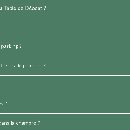
âtiment Aux Cyprès.
La Table de Déodat ?
itue dans le Château du domaine.
 parking ?
ngs fermés la nuit par un portail.
-elles disponibles ?
à disposition pour les véhicules électriques.
s ?
 et selon la taille de l’animal et la catégorie de chambre.
 dans la chambre ?