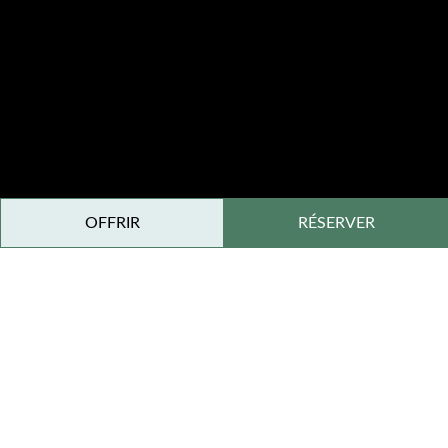
OFFRIR
RÉSERVER
Découvrir le Domaine Dolomieu en
Isère, Rhône-Alpes
Au cœur d’un parc de vingt hectares, le Domaine de