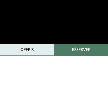
OFFRIR
RÉSERVER
Hôtel Spa Isère, Rhône-Alpes
Au cœur du Domaine de Dolomieu, en Isère près de La
Tour-du-Pin, le Spa by Sothys dévoile un espace
contemporain de 700 m² entièrement tourné vers la