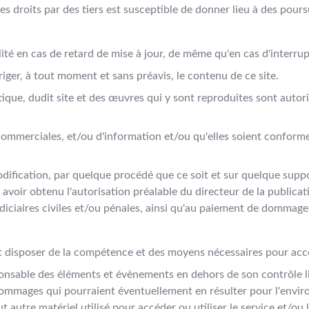
es droits par des tiers est susceptible de donner lieu à des poursu
n cas de retard de mise à jour, de même qu'en cas d'interrupti
r, à tout moment et sans préavis, le contenu de ce site.
ique, dudit site et des œuvres qui y sont reproduites sont autori
 commerciales, et/ou d'information et/ou qu'elles soient conforme
dification, par quelque procédé que ce soit et sur quelque suppor
avoir obtenu l'autorisation préalable du directeur de la publicati
iciaires civiles et/ou pénales, ainsi qu'au paiement de dommages
 disposer de la compétence et des moyens nécessaires pour accéde
e des éléments et évènements en dehors de son contrôle liés à 
s dommages qui pourraient éventuellement en résulter pour l'env
t autre matériel utilisé pour accéder ou utiliser le service et/ou 