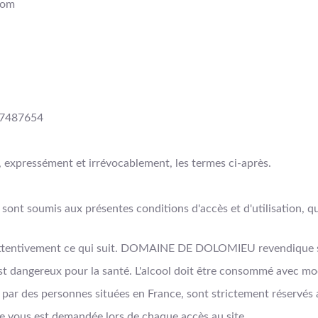
com
537487654
te, expressément et irrévocablement, les termes ci-après.
 sont soumis aux présentes conditions d'accès et d'utilisation, 
ttentivement ce qui suit. DOMAINE DE DOLOMIEU revendique sa 
 est dangereux pour la santé. L'alcool doit être consommé avec mo
m par des personnes situées en France, sont strictement réservé
ce vous est demandée lors de chaque accès au site.