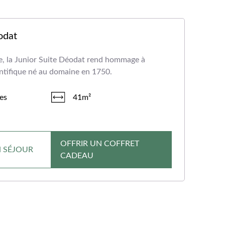
odat
e, la Junior Suite Déodat rend hommage à
ntifique né au domaine en 1750.
es
41m²
OFFRIR UN COFFRET
N SÉJOUR
CADEAU