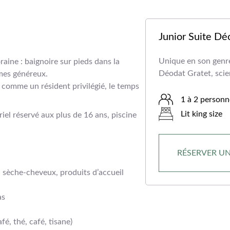
Junior Suite Dé
Unique en son genr
raine : baignoire sur pieds dans la
Déodat Gratet, scie
mes généreux.
, comme un résident privilégié, le temps
1 à 2 personn
Lit king size
iel réservé aux plus de 16 ans, piscine
RÉSERVER U
, sèche-cheveux, produits d’accueil
as
fé, thé, café, tisane)