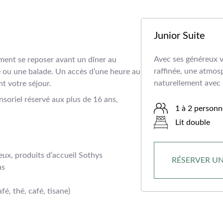
Junior Suite
Avec ses généreux v
lement se reposer avant un dîner au
raffinée, une atmo
e ou une balade. Un accès d’une heure au
naturellement avec 
nt votre séjour.
nsoriel réservé aux plus de 16 ans,
1 à 2 personn
Lit double
eux, produits d’accueil Sothys
RÉSERVER U
as
fé, thé, café, tisane)